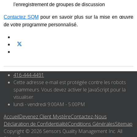
l'enregistrement de groupes de discussion
Contactez SQM
pour en savoir plus sur la mise en œuvre
de votre programme personnalisé.
416-444-4491
Cette adresse e-mail est protégée contre les robots
spammeurs. Vous devez activer le JavaScript pour la
visualiser.
lundi - vendredi 9:00AM - 5:00PM
Accueil
Devenez Client Mystère
Contactez-Nous
Déclaration de Confidentialité
Conditions Générales
Sitemap
Copyright © 2026 Sensors Quality Management Inc. All