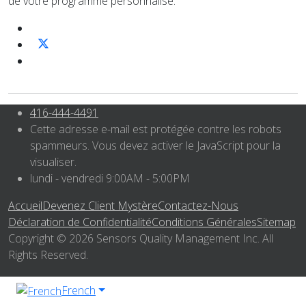
de votre programme personnalisé.
416-444-4491
Cette adresse e-mail est protégée contre les robots
spammeurs. Vous devez activer le JavaScript pour la
visualiser.
lundi - vendredi 9:00AM - 5:00PM
Accueil
Devenez Client Mystère
Contactez-Nous
Déclaration de Confidentialité
Conditions Générales
Sitemap
Copyright © 2026 Sensors Quality Management Inc. All
Rights Reserved.
French