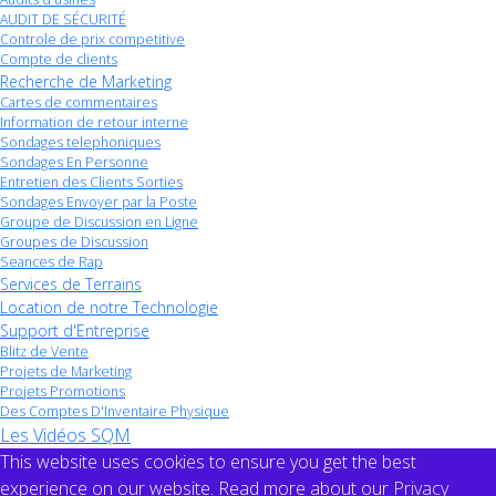
AUDIT DE SÉCURITÉ
Controle de prix competitive
Compte de clients
Recherche de Marketing
Cartes de commentaires
Information de retour interne
Sondages telephoniques
Sondages En Personne
Entretien des Clients Sorties
Sondages Envoyer par la Poste
Groupe de Discussion en Ligne
Groupes de Discussion
Seances de Rap
Services de Terrains
Location de notre Technologie
Support d'Entreprise
Blitz de Vente
Projets de Marketing
Projets Promotions
Des Comptes D'Inventaire Physique
Les Vidéos SQM
This website uses cookies to ensure you get the best
experience on our website. Read more about our
Privacy