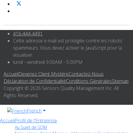
416-444-4491
Cette adresse e-mail est protégée contre les robots
spammeurs. Vous devez activer le JavaScript pour la
visualiser.
lundi - vendredi 9:00AM - 5:00PM
Accueil
Devenez Client Mystère
Contactez-Nous
Déclaration de Confidentialité
Conditions Générales
Sitemap
Copyright © 2026 Sensors Quality Management Inc. All
Rights Reserved.
French
Accueil
Profil de l'Entreprise
Au Sujet de SQM