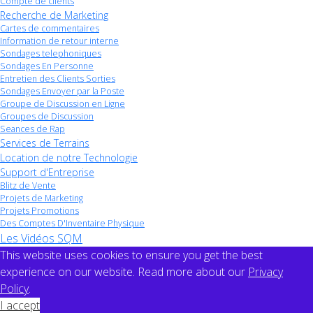
Compte de clients
Recherche de Marketing
Cartes de commentaires
Information de retour interne
Sondages telephoniques
Sondages En Personne
Entretien des Clients Sorties
Sondages Envoyer par la Poste
Groupe de Discussion en Ligne
Groupes de Discussion
Seances de Rap
Services de Terrains
Location de notre Technologie
Support d'Entreprise
Blitz de Vente
Projets de Marketing
Projets Promotions
Des Comptes D'Inventaire Physique
Les Vidéos SQM
This website uses cookies to ensure you get the best
experience on our website. Read more about our
Privacy
Policy
.
I accept